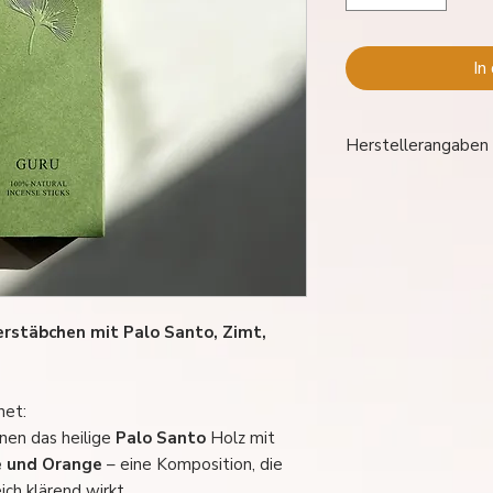
In
Herstellerangaben
Aurora Craft
rstäbchen mit Palo Santo, Zimt,
net:
nen das heilige
Palo Santo
Holz mit
e und Orange
– eine Komposition, die
ch klärend wirkt.