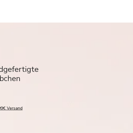
dgefertigte
äbchen
,99€ Versand