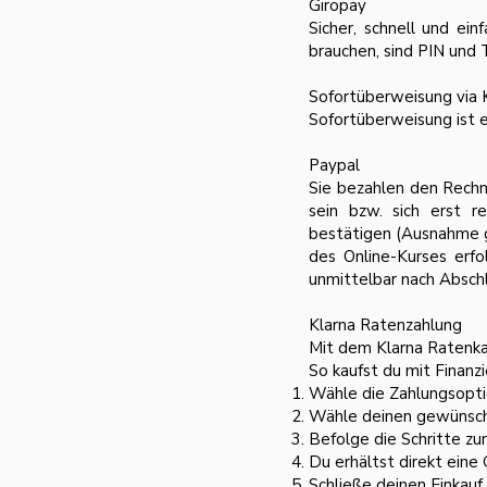
Giropay
Sicher, schnell und ei
brauchen, sind PIN und
Sofortüberweisung via 
Sofortüberweisung ist e
Paypal
Sie bezahlen den Rechnu
sein bzw. sich erst r
bestätigen (Ausnahme g
des Online-Kurses erfo
unmittelbar nach Absch
Klarna Ratenzahlung
Mit dem Klarna Ratenkau
So kaufst du mit Finanzi
Wähle die Zahlungsopti
Wähle deinen gewünscht
Befolge die Schritte zu
Du erhältst direkt ein
Schließe deinen Einkauf