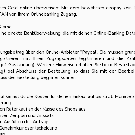
nfach Geld online überweisen: Mit dem bewährten giropay kein 
 TAN von Ihrem Onlinebanking Zugang.
Klarna
ine direkte Banküberweisung, die mit deinen Online-Banking Date
ngsbetrag über den Online-Anbieter “Paypal”. Sie müssen grunds
egistrieren, mit Ihren Zugangsdaten legitimieren und die Za
gf. Gastzugang). Weitere Hinweise erhalten Sie beim Bestellvor
lgt bei Abschluss der Bestellung, so dass Sie mit der Bearbe
luss der Bestellung beginnen können.
f kannst du die Kosten für deinen Einkauf auf bis zu 36 Monate au
erung:
on Ratenkauf an der Kasse des Shops aus
en Zeitplan und Zinssatz
m Ausfüllen des Antrags
e Genehmigungsentscheidung
 ab