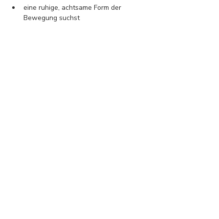
eine ruhige, achtsame Form der 
Bewegung suchst
Stress abbauen und dein 
Nervensystem regulieren möchtest
dich wieder mehr im eigenen Körper 
verankern willst
weniger Dynamik und mehr Tiefe 
suchst
auch als Anfängerin einen sanften 
Einstieg wünschst
Die Termine sind einzeln buchbar.
Der Kurs findet ab drei Teilnehmerinnen 
statt.
Sollte ein Termin entfallen, informiere ich 
dich rechtzeitig per E-Mail und erstatte 
den Beitrag.