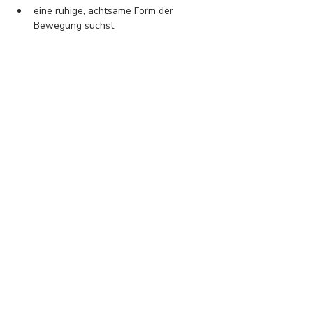
eine ruhige, achtsame Form der 
Bewegung suchst
Stress abbauen und dein 
Nervensystem regulieren möchtest
dich wieder mehr im eigenen Körper 
verankern willst
weniger Dynamik und mehr Tiefe 
suchst
auch als Anfängerin einen sanften 
Einstieg wünschst
Die Termine sind einzeln buchbar.
Der Kurs findet ab drei Teilnehmerinnen 
statt.
Sollte ein Termin entfallen, informiere ich 
dich rechtzeitig per E-Mail und erstatte 
den Beitrag.