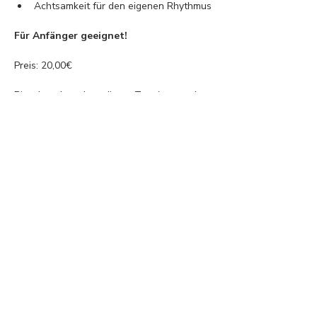
Achtsamkeit für den eigenen Rhythmus
Für Anfänger geeignet!
Preis: 20,00€
Bitte beachte, dass dieser Termin erst ab 
einer Mindestanzahl von 3 Teilnehmern 
stattfinden kann. Sollte ich den Termin 
absagen müssen, informiere ich dich 
rechtzeitig per Mail oder WhatsApp. 
Selbstverständlich erstatte ich bereits 
gezahlte Beträge in diesem Fall umgehend 
zurück. Vielen Dank für dein Verständnis! 
❤️
Diese Veranstaltung teilen