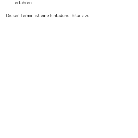
erfahren. 
Dieser Termin ist eine Einladung, Bilanz zu 
ziehen, deinem Körper mit Dankbarkeit zu 
begegnen und nährende Stille in der 
Gruppe zu erfahren.
Lass uns gemeinsam mit unserer Yoga-
Praxis durch die Zeitqualtität des 
Jahreskreis fließen!
Diese Veranstaltung teilen
Anmelden