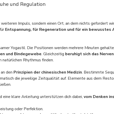
Ruhe und Regulation
weiteren Impuls, sondern einen Ort, an dem nichts gefordert wir
ür 
Entspannung, für Regeneration und für ein bewusste
ngsamer Yogastil. Die Positionen werden mehrere Minuten gehalten 
ien und Bindegewebe
. Gleichzeitig 
beruhigt sich das Nerve
n natürlichen Rhythmus finden.
 an den
 Prinzipien der chinesischen Medizin
. Bestimmte Sequ
ematisch die jeweilige Zeitqualität auf. Elemente aus dem Resto
ießen.
 eine klare Anleitung unterstützen dich dabei, 
vom Denken in
Leistung oder Perfektion.