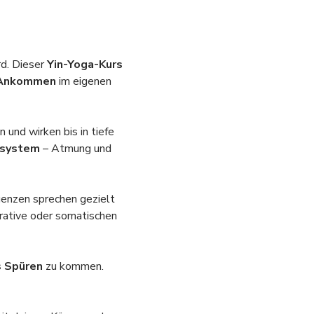
d. Dieser 
Yin-Yoga-Kurs
s Ankommen
 im eigenen 
und wirken bis in tiefe 
nsystem
 – Atmung und 
enzen sprechen gezielt 
rative oder somatischen 
s Spüren
 zu kommen.