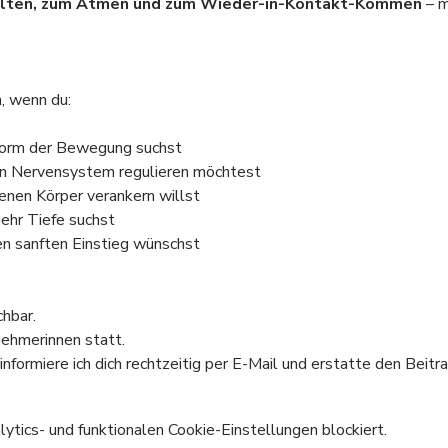
lten, zum Atmen und zum Wieder-in-Kontakt-Kommen
 – 
h, wenn du:
 Form der Bewegung suchst
in Nervensystem regulieren möchtest
enen Körper verankern willst
ehr Tiefe suchst
en sanften Einstieg wünschst
chbar.
nehmerinnen statt.
informiere ich dich rechtzeitig per E-Mail und erstatte den Beitra
tics- und funktionalen Cookie-Einstellungen blockiert.