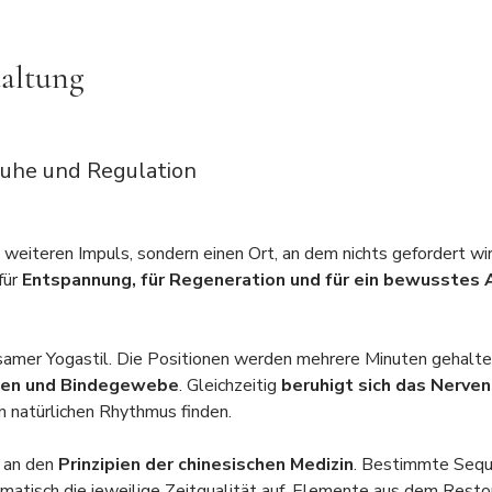
taltung
Ruhe und Regulation
weiteren Impuls, sondern einen Ort, an dem nichts gefordert wir
ür 
Entspannung, für Regeneration und für ein bewusste
ngsamer Yogastil. Die Positionen werden mehrere Minuten gehalten 
ien und Bindegewebe
. Gleichzeitig 
beruhigt sich das Nerve
n natürlichen Rhythmus finden.
 an den
 Prinzipien der chinesischen Medizin
. Bestimmte Sequ
ematisch die jeweilige Zeitqualität auf. Elemente aus dem Resto