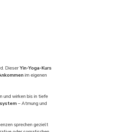
d. Dieser 
Yin-Yoga-Kurs
s Ankommen
 im eigenen 
und wirken bis in tiefe 
nsystem
 – Atmung und 
enzen sprechen gezielt 
rative oder somatischen 