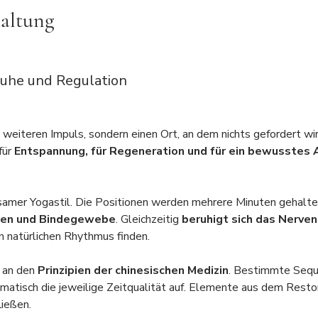
taltung
Ruhe und Regulation
weiteren Impuls, sondern einen Ort, an dem nichts gefordert wir
ür 
Entspannung, für Regeneration und für ein bewusste
ngsamer Yogastil. Die Positionen werden mehrere Minuten gehalten 
ien und Bindegewebe
. Gleichzeitig 
beruhigt sich das Nerve
n natürlichen Rhythmus finden.
 an den
 Prinzipien der chinesischen Medizin
. Bestimmte Sequ
ematisch die jeweilige Zeitqualität auf. Elemente aus dem Resto
ießen.